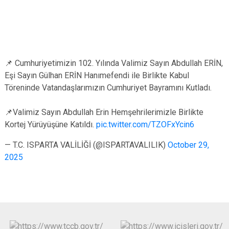
📌 Cumhuriyetimizin 102. Yılında Valimiz Sayın Abdullah ERİN,
Eşi Sayın Gülhan ERİN Hanımefendi ile Birlikte Kabul
Töreninde Vatandaşlarımızın Cumhuriyet Bayramını Kutladı.
📌Valimiz Sayın Abdullah Erin Hemşehrilerimizle Birlikte
Kortej Yürüyüşüne Katıldı.
pic.twitter.com/TZOFxYcin6
— T.C. ISPARTA VALİLİĞİ (@ISPARTAVALILIK)
October 29,
2025