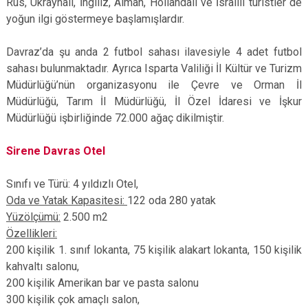
Rus, Ukraynalı, İngiliz, Alman, Hollandalı ve İsrailli turistler de
yoğun ilgi göstermeye başlamışlardır.
Davraz’da şu anda 2 futbol sahası ilavesiyle 4 adet futbol
sahası bulunmaktadır. Ayrıca Isparta Valiliği İl Kültür ve Turizm
Müdürlüğü’nün organizasyonu ile Çevre ve Orman İl
Müdürlüğü, Tarım İl Müdürlüğü, İl Özel İdaresi ve İşkur
Müdürlüğü işbirliğinde 72.000 ağaç dikilmiştir.
Sirene Davras Otel
Sınıfı ve Türü: 4 yıldızlı Otel,
Oda ve Yatak Kapasitesi:
122 oda 280 yatak
Yüzölçümü:
2.500 m2
Özellikleri:
200 kişilik 1. sınıf lokanta, 75 kişilik alakart lokanta, 150 kişilik
kahvaltı salonu,
200 kişilik Amerikan bar ve pasta salonu
300 kişilik çok amaçlı salon,