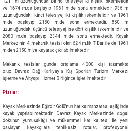
1211 m uzunluğundaki birinci telesiyej iki kişilik iskemlelidir
ve 1674 m.de başlayıp 1961 m.de sona ermektedir. 936 m
uzunluğundaki ikinci telesiyej iki kişilik iskemlelidir ve 1961
m.de başlayıp 2150 m.de sona ermektedir. 850 m
uzunluğundaki üçüncü telesiyej ise dört kişilik iskemlelidir ve
2080 m.de başlayıp 2344 m.de sona ermektedir. Kayak
Merkezinin 4. mekanik tesisi olan 624 m.lik T-Bar ile de 1961
m.den 2150 m.ye kayarak çıkılabilmektedir.
Mekanik tesisler günde ortalama 4.000 kişi taşımakta
olup Davraz Dağı-Karlıyayla Kış Sporları Turizm Merkezi
İşletme ve Altyapı Hizmet Birliğince işletilmektedir.
Pistler:
Kayak Merkezinde Eğirdir Gölü’nün harika manzarası eşliğinde
kayak yapılabilmektedir. Davraz Kayak Merkezinde doğal
dokunun yumuşaklığı ve mükemmel kar kalitesi ile yeni
başlayan kayakçılara tehlikesiz rotalar, profesyonel