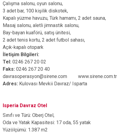
Çalışma salonu, oyun salonu,
3 adet bar, 100 kişilik diskotek,
Kapalı yüzme havuzu, Türk hamamı, 2 adet sauna,
Masaj salonu, aletli jimnastik salonu,
Bay-bayan kuaförü, satış ünitesi,
2 adet tenis kortu, 2 adet futbol sahası,
Açık-kapalı otopark
İletişim Bilgileri:
Tel:
0246 267 20 02
Faks:
0246 267 20 40
davrasoperasyon@sirene.com www.sirene.com.tr
Adres:
Kulovası Mevkii Davraz/ Isparta
Isperia Davraz Otel
Sınıfı ve Türü: Oberj Otel,
Oda ve Yatak Kapasitesi: 17 oda, 55 yatak
Yüzölçümü: 1.387 m2