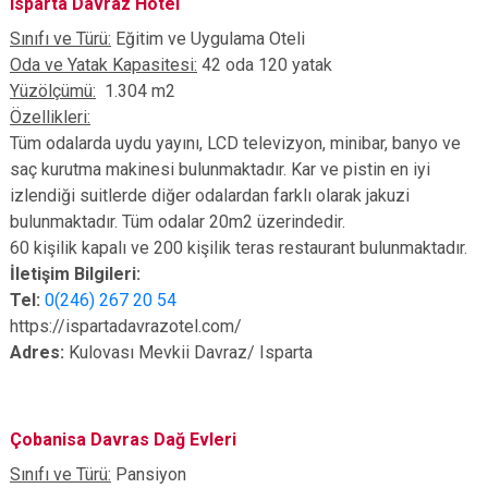
Isparta Davraz Hotel
Sınıfı ve Türü:
Eğitim ve Uygulama Oteli
Oda ve Yatak Kapasitesi:
42 oda 120 yatak
Yüzölçümü:
1.304 m2
Özellikleri:
Tüm odalarda uydu yayını, LCD televizyon, minibar, banyo ve
saç kurutma makinesi bulunmaktadır. Kar ve pistin en iyi
izlendiği suitlerde diğer odalardan farklı olarak jakuzi
bulunmaktadır. Tüm odalar 20m2 üzerindedir.
60 kişilik kapalı ve 200 kişilik teras restaurant bulunmaktadır.
İletişim Bilgileri:
Tel:
0(246) 267 20 54
https://ispartadavrazotel.com/
Adres:
Kulovası Mevkii Davraz/ Isparta
Çobanisa Davras Dağ Evleri
Sınıfı ve Türü:
Pansiyon