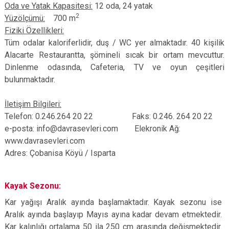
Oda ve Yatak Kapasitesi:
12 oda, 24 yatak
2
Yüzölçümü:
700 m
Fiziki Özellikleri:
Tüm odalar kaloriferlidir, duş / WC yer almaktadır. 40 kişilik
Alacarte Restaurantta, şömineli sıcak bir ortam mevcuttur.
Dinlenme odasında, Cafeteria, TV ve oyun çeşitleri
bulunmaktadır.
İletişim Bilgileri:
Telefon: 0.246.264 20 22 Faks: 0.246. 264 20 22
e-posta: info@davrasevleri.com Elekronik Ağ:
www.davrasevleri.com
Adres: Çobanisa Köyü / Isparta
Kayak Sezonu:
Kar yağışı Aralık ayında başlamaktadır. Kayak sezonu ise
Aralık ayında başlayıp Mayıs ayına kadar devam etmektedir.
Kar kalınlığı ortalama 50 ila 250 cm arasında değişmektedir.