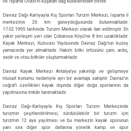
ve Isparta Ovası’nı kuşatan dağ kütlelerinden biridir.
Davraz Dağı-Karlıyayla Kış Sporları Turizm Merkezi, Isparta il
merkezinin 26 km güneydoğusunda bulunmaktadır.
17.02.1995 tarihinde Turizm Merkezi olarak ilan edilmiştir. En
yakın yerleşim yeri olan Çobanisa Köyü’ne 8 km uzaklıktadır.
Kayak Merkezi, Kulovası Yaylasında Davraz Dağı’nın kuzey
yamacında yer almaktadır. Hakim bitki örtüsünü çam, ardıç,
sedir ve otsu bitkiler oluşturmaktadır.
Davraz Kayak Merkezi Antalya’ya yakınlığı ve gelişmeye
müsait konumu nedeniyle ayrı bir avantaja sahiptir. Davraz’ın
coğrafi özellikleri kayak dışında diğer doğa sporlarının da
yapılmasına imkân tanımaktadır.
Davraz Dağı-Karlıyayla Kış Sporları Turizm Merkezinde
turizmin çeşitlendirilmesi, sürdürülebilir bir turizm için
turizmin 12 aya yayılması ve bu merkezin kayak sporunun
yanı sıra diğer spor dallarına yönelik kamp ve spor