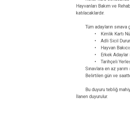
Hayvanları Bakım ve Rehab
katılacaklardır.
Tüm adayların sınava g
• Kimlik Kartı Nüfu
• Adli Sicil Durum Belg
• Hayvan Bakıcısı için 
• Erkek Adaylar için en
• Tarihçeli Yerleşim Yer
Sınavlara en az yarım saa
Belirtilen gün ve sa
Bu duyuru tebliğ mahiyetin
İlanen duyurulur.