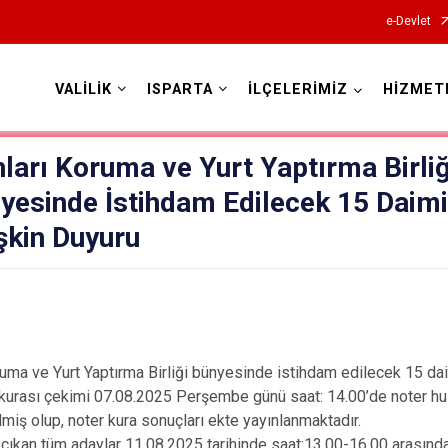
e-Devlet
VALİLİK
ISPARTA
İLÇELERİMİZ
HİZMET
Valilikler
ları Koruma ve Yurt Yaptırma Birliğ
yesinde İstihdam Edilecek 15 Daimi
işkin Duyuru
 ve Yurt Yaptırma Birliği bünyesinde istihdam edilecek 15 daim
 kurası çekimi 07.08.2025 Perşembe günü saat: 14.00’de noter hu
miş olup, noter kura sonuçları ekte yayınlanmaktadır.
n tüm adaylar 11.08.2025 tarihinde saat:13.00-16.00 arasında