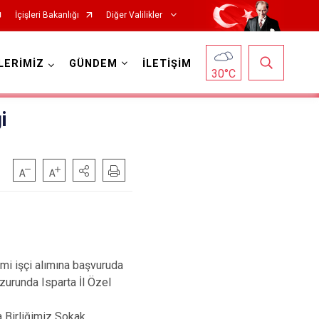
İçişleri Bakanlığı
Diğer Valilikler
LERİMİZ
GÜNDEM
İLETİŞİM
30
°C
i
i işçi alımına başvuruda
zurunda Isparta İl Özel
 Birliğimiz Sokak