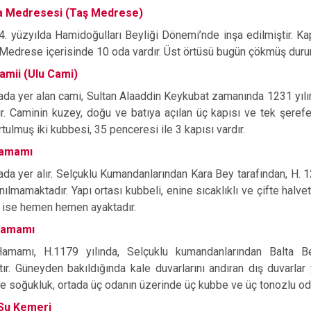
la Medresesi (Taş Medrese)
 yüzyılda Hamidoğulları Beyliği Dönemi’nde inşa edilmiştir. Kap
. Medrese içerisinde 10 oda vardır. Üst örtüsü bugün çökmüş duru
amii (Ulu Cami)
da yer alan cami, Sultan Alaaddin Keykubat zamanında 1231 yılında,
tır. Caminin kuzey, doğu ve batıya açılan üç kapısı ve tek şerefe
rtulmuş iki kubbesi, 35 penceresi ile 3 kapısı vardır.
Hamamı
da yer alır. Selçuklu Kumandanlarından Kara Bey tarafından, H. 12
nılmamaktadır. Yapı ortası kubbeli, enine sıcaklıklı ve çifte halve
ı ise hemen hemen ayaktadır.
Hamamı
amamı, H.1179 yılında, Selçuklu kumandanlarından Balta Be
ıştır. Güneyden bakıldığında kale duvarlarını andıran dış duvarlar
rde soğukluk, ortada üç odanın üzerinde üç kubbe ve üç tonozlu oda 
 Su Kemeri