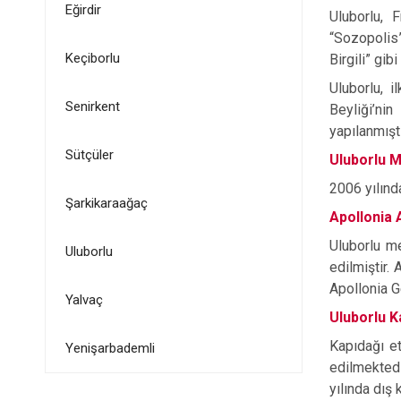
Eğirdir
Uluborlu, 
“Sozopolis”
Keçiborlu
Birgili” gibi
Uluborlu, i
Senirkent
Beyliği’nin
yapılanmıştı
Sütçüler
Uluborlu 
2006 yılınd
Şarkikaraağaç
Apollonia 
Uluborlu me
Uluborlu
edilmiştir.
Apollonia G
Yalvaç
Uluborlu K
Kapıdağı et
Yenişarbademli
edilmektedi
yılında dış 