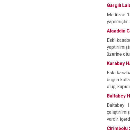
Gargılı La
Medrese 14.
yapılmıştır
Alaaddin C
Eski kasaba
yaptırılmış
üzerine otu
Karabey 
Eski kasaba
bugün kulla
olup, kapıs
Baltabey 
Baltabey H
çalıştırılm
vardır. İçe
Cirimbolu