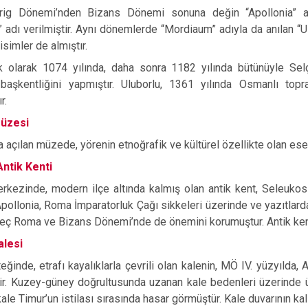
Frig Dönemi’nden Bizans Dönemi sonuna değin “Apollonia” ad
 adı verilmiştir. Aynı dönemlerde “Mordiaum” adıyla da anılan “Ul
 isimler de almıştır.
lk olarak 1074 yılında, daha sonra 1182 yılında bütünüyle Sel
 başkentliğini yapmıştır. Uluborlu, 1361 yılında Osmanlı topr
r.
Müzesi
a açılan müzede, yörenin etnoğrafik ve kültürel özellikte olan ese
Antik Kenti
rkezinde, modern ilçe altında kalmış olan antik kent, Seleukos I
 Apollonia, Roma İmparatorluk Çağı sikkeleri üzerinde ve yazıtlarda 
eç Roma ve Bizans Dönemi’nde de önemini korumuştur. Antik kentte
alesi
eğinde, etrafı kayalıklarla çevrili olan kalenin, MÖ IV. yüzyılda, A
r. Kuzey-güney doğrultusunda uzanan kale bedenleri üzerinde üç
kale Timur’un istilası sırasında hasar görmüştür. Kale duvarının kal