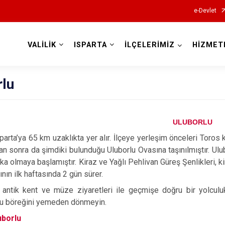
e-Devlet
VALİLİK
ISPARTA
İLÇELERİMİZ
HİZMET
Valilikler
rlu
ULUBORLU
sparta’ya 65 km uzaklıkta yer alır. İlçeye yerleşim önceleri Toros 
an sonra da şimdiki bulunduğu Uluborlu Ovasına taşınılmıştır. Ulub
ka olmaya başlamıştır. Kiraz ve Yağlı Pehlivan Güreş Şenlikleri, 
ın ilk haftasında 2 gün sürer.
 antik kent ve müze ziyaretleri ile geçmişe doğru bir yolculu
lu böreğini yemeden dönmeyin.
uborlu