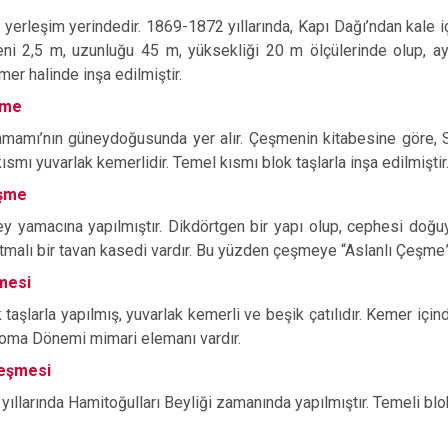
i yerleşim yerindedir. 1869-1872 yıllarında, Kapı Dağı’ndan kale içi
ni 2,5 m, uzunluğu 45 m, yüksekliği 20 m ölçülerinde olup, ayn
mer halinde inşa edilmiştir.
şme
mamı’nın güneydoğusunda yer alır. Çeşmenin kitabesine göre, Se
ısmı yuvarlak kemerlidir. Temel kısmı blok taşlarla inşa edilmiştir
eşme
ey yamacına yapılmıştır. Dikdörtgen bir yapı olup, cephesi do
tmalı bir tavan kasedi vardır. Bu yüzden çeşmeye “Aslanlı Çeşme”
mesi
 taşlarla yapılmış, yuvarlak kemerli ve beşik çatılıdır. Kemer için
Roma Dönemi mimari elemanı vardır.
Çeşmesi
ıllarında Hamitoğulları Beyliği zamanında yapılmıştır. Temeli blok 