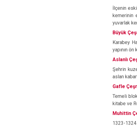
İlçenin esk
kemerinin e
yuvarlak ke
Büyük Çe
Karabey Ha
yapının ön k
Aslanlı Ç
Şehrin kuz
aslan kabar
Gafle Çeş
Temeli blok
kitabe ve 
Muhittin 
1323-1324 y