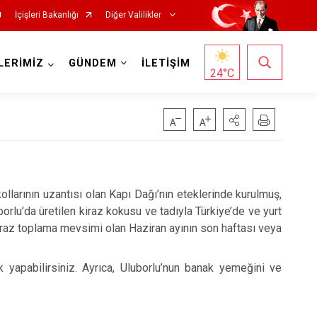
İçişleri Bakanlığı
Diğer Valilikler
LERİMİZ
GÜNDEM
İLETİŞİM
24
°C
kollarının uzantısı olan Kapı Dağı’nın eteklerinde kurulmuş,
orlu’da üretilen kiraz kokusu ve tadıyla Türkiye’de ve yurt
kiraz toplama mevsimi olan Haziran ayının son haftası veya
k yapabilirsiniz. Ayrıca, Uluborlu’nun banak yemeğini ve