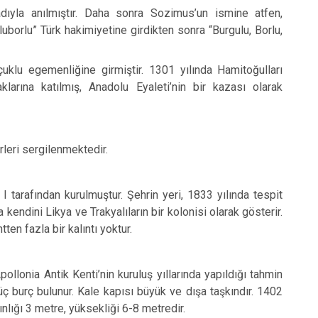
ıyla anılmıştır. Daha sonra Sozimus’un ismine atfen,
uborlu” Türk hakimiyetine girdikten sonra “Burgulu, Borlu,
çuklu egemenliğine girmiştir. 1301 yılında Hamitoğulları
aklarına katılmış, Anadolu Eyaleti’nin bir kazası olarak
rleri sergilenmektedir.
 tarafından kurulmuştur. Şehrin yeri, 1833 yılında tespit
kendini Likya ve Trakyalıların bir kolonisi olarak gösterir.
n fazla bir kalıntı yoktur.
pollonia Antik Kenti’nin kuruluş yıllarında yapıldığı tahmin
 burç bulunur. Kale kapısı büyük ve dışa taşkındır. 1402
ınlığı 3 metre, yüksekliği 6-8 metredir.