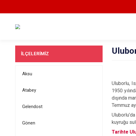
Ulubo
İLÇELERİMİZ
Aksu
Uluborlu, I
Atabey
1950 yılınd
dışında mar
Temmuz ayın
Gelendost
Uluborlu’da
kuyruğu su
Gönen
Tarihte Ul