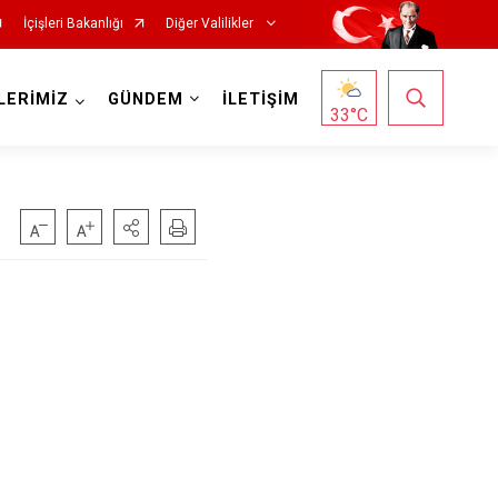
İçişleri Bakanlığı
Diğer Valilikler
LERİMİZ
GÜNDEM
İLETİŞİM
33
°C