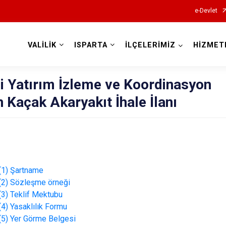
e-Devlet
VALİLİK
ISPARTA
İLÇELERİMİZ
HİZMET
Valilikler
ği Yatırım İzleme ve Koordinasyon
 Kaçak Akaryakıt İhale İlanı
 (1) Şartname
ı (2) Sözleşme örneği
 (3) Teklif Mektubu
 (4) Yasaklılık Formu
 (5) Yer Görme Belgesi