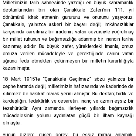
Milletimizin tarih sahnesinde yazdığı en büyük kahramanlık
destanlarından biri olan Çanakkale Zaferi’nin 111. yıl
dönümünü idrak etmenin gururunu ve onurunu yaşıyoruz.
Çanakkale, yalnızca askeri bir başarı değil; imkânsızlıklar
karşısında sarsılmaz bir iradenin, vatan sevgisiyle yoğrulmuş
bir millet ruhunun ve bağımsızlığa adanmış bir inancın tarihe
kazınmış adıdır. Bu büyük zafer, yüreklerdeki imanla, omuz
omuza verilen mücadeleyle ve gerektiğinde canını vatan
uğruna feda etmekten çekinmeyen bir milletin kararlılığıyla
kazanılmıştır.
18 Mart 1915’te “Çanakkale Geçilmez” sözü yalnızca bir
cephe hattında değil, milletimizin hafızasında ve kaderinde de
silinmez bir hakikat olarak yerini almıştır. Bu destan; birlik ve
kardeşliğin, fedakârlık ve cesaretin, inanç ve azmin eşsiz bir
tezahürüdür. Aynı zamanda, ilerleyen yıllarda bağımsızlık
mücadelesinin yolunu aydınlatan güçlü bir ilham kaynağı
olmuştur.
Bugün bizlere düşen görev; bu eşsiz mirası anlamak,