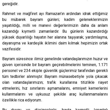
gereğidir.
Rahmet ve mağfiret ayı Ramazan’ın ardından idrak ettiğimiz
bu mübarek bayram günleri; kadim geleneklerimizin
yaşatıldığı, milli ve manevi değerlerimizin daha da anlam
kazandığı kıymetli zamanlardır. Bu günlerin kazandırdığı
yüksek duyarlılığı hayatın her alanına taşıyarak; yardımlaşma,
dayanışma ve kardeşlik iklimini daim kılmak hepimizin ortak
vazifesidir.
Bayram süresince ilimiz genelinde vatandaşlarımızın huzur ve
güven içerisinde bir bayram geçirebilmelerini teminen, 1.171
personel ve 234 ekiple güvenlik güçlerimiz tarafından gerekli
tüm tedbirler alınmıştır. Bayram münasebetiyle yola çıkacak
olan vatandaşlarımızın; trafik kurallarına titizlikle riayet
etmelerini, hız sınırlarını aşmamalarını, emniyet kemerlerini
kullanmalarını ve uykusuz şekilde araç kullanmamalarını
özellikle rica ediyorum.
Bu duygu ve düşüncelerle; başta kıymetli Ispartalı