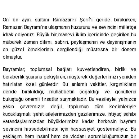
On bir ayın sultanı Ramazan-ı Şerif’i geride bırakırken,
Ramazan Bayramı’na ulaşmanın huzurunu ve sevincini milletçe
idrak ediyoruz. Büyük bir manevi iklim içerisinde geçirilen bu
mübarek zaman dilimi; sabrın, paylaşmanın ve dayanışmanın
en güzel örneklerinin sergilendiği müstesna bir dönem
olmuştur.
Bayramlar; toplumsal bağları kuvvetlendiren, birlik ve
beraberlik şuurunu pekiştiren, müşterek değerlerimizi yeniden
hatırlatan özel günlerdir. Bu anlamlı vakitler, kırgınlıkların
geride bırakıldığı, muhabbetin çoğaldığı ve gönüllerin
buluştuğu önemli fırsatlar sunmaktadır. Bu vesileyle; yalnızca
yakın çevremizle değil, toplumun tüm kesimleriyle
kucaklaşmalı; şehit ailelerimizden gazilerimize, ihtiyaç sahibi
vatandaşlarımızdan büyüklerimize kadar herkesin bayram
sevincini hissedebilmesi için hassasiyet göstermeliyiz. Bu
yaklaşım, hem insani hem de vicdani sorumluluğumuzun bir