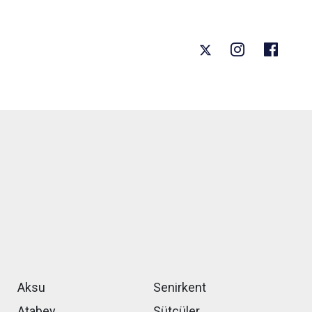
Aksu
Senirkent
Atabey
Sütçüler