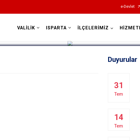
e-Devlet
VALİLİK
ISPARTA
İLÇELERİMİZ
HİZMET
Valilikler
Duyurular
31
Tem
14
Tem