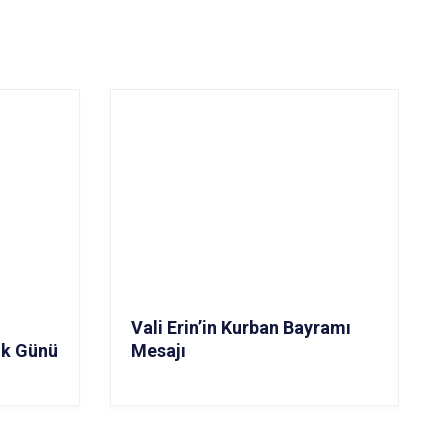
Vali Erin’in Kurban Bayramı
lik Günü
Mesajı