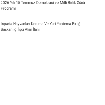
2026 Yılı 15 Temmuz Demokrasi ve Milli Birlik Günü
Programı
30.10.2025
EVRELERİNDE ZİRAİ DON
Cumhuriyet Bayramı 
Isparta Hayvanları Koruma Ve Yurt Yaptırma Birliği
E DİKKAT!
Kortej Yürüşü
Başkanlığı İşçi Alım İlanı