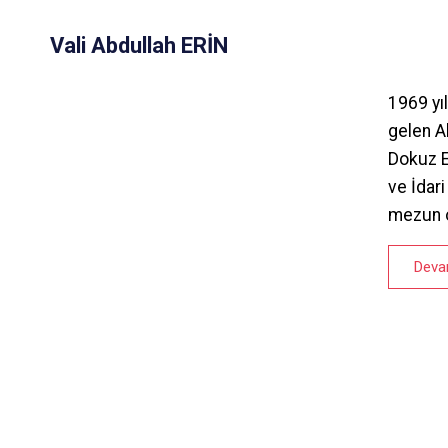
Vali Abdullah ERİN
1969 yı
gelen Ab
Dokuz Ey
ve İdar
mezun 
Deva