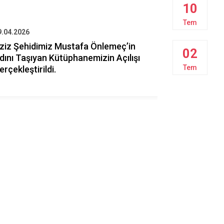
10
Tem
9.04.2026
09.04.2026
ziz Şehidimiz Mustafa Önlemeç’in
ISPARTA Ç
02
dını Taşıyan Kütüphanemizin Açılışı
HADİSESİN
Tem
erçekleştirildi.